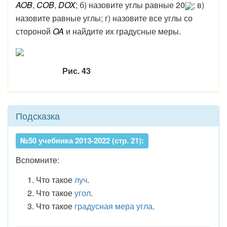
AOB
,
COB
,
DOX
; б) назовите углы равные 20
; в)
назовите равные углы; г) назовите все углы со
стороной
OA
и найдите их градусные меры.
Рис. 43
Подсказка
№50 учебника 2013-2022 (стр. 21):
Вспомните:
Что такое
луч
.
Что такое
угол
.
Что такое
градусная мера угла
.