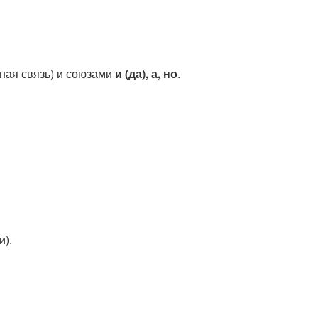
ная связь) и союзами
и (да), а, но
.
и).