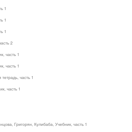
ть 1
ть 1
ть 1
часть 2
к, часть 1
к, часть 1
тетрадь, часть 1
ик, часть 1
цова, Григорян, Кулибаба, Учебник, часть 1