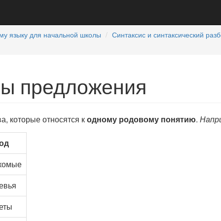
му языку для начальной школы
Синтаксис и синтаксический раз
ы предложения
ва, которые относятся к
одному родовому понятию
.
Напр
од
комые
евья
еты