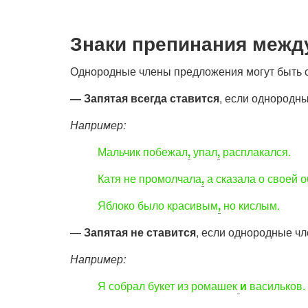
Знаки препинания меж
Однородные члены предложения могут быть 
— Запятая всегда ставится
, если однородн
Например:
Мальчик побежал
,
упал
,
расплакался.
Катя не промолчала
,
а сказала о своей о
Яблоко было красивым
,
но кислым.
—
Запятая не ставится
, если однородные ч
Например:
Я собрал букет из ромашек
и
васильков.