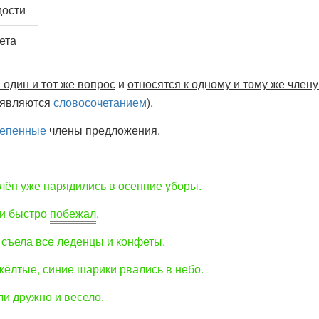
дости
ета
 один и тот же вопрос
и
относятся к одному и тому же член
е являются
словосочетанием
).
тепенные
члены предложения.
лён
уже нарядились в осенние уборы.
и быстро
побежал
.
 съела все
леденцы
и
конфеты
.
жёлтые
,
синие
шарики рвались в небо.
ели
дружно
и
весело
.