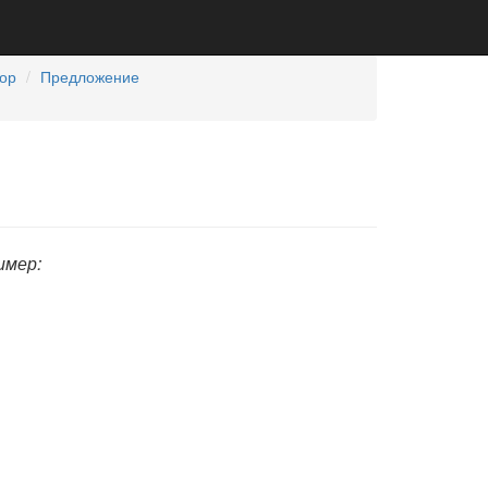
бор
Предложение
имер: