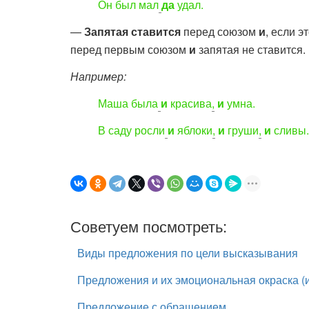
Он был мал
да
удал.
—
Запятая ставится
перед союзом
и
, если 
перед первым союзом
и
запятая не ставится.
Например:
Маша была
и
красива
,
и
умна.
В саду росли
и
яблоки
,
и
груши
,
и
сливы.
Советуем посмотреть:
Виды предложения по цели высказывания
Предложения и их эмоциональная окраска (
Предложение с обращением