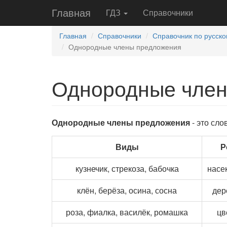
Главная
ГДЗ
Справочники
Главная
Справочники
Справочник по русско
Однородные члены предложения
Однородные член
Однородные члены предложения
- это сло
Виды
Р
кузнечик, стрекоза, бабочка
насе
клён, берёза, осина, сосна
дер
роза, фиалка, василёк, ромашка
цв