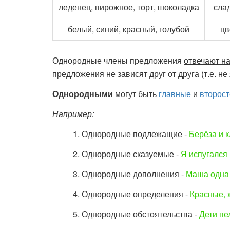
леденец, пирожное, торт, шоколадка
сла
белый, синий, красный, голубой
цв
Однородные члены предложения
отвечают на
предложения
не зависят друг от друга
(т.е. н
Однородными
могут быть
главные
и
второс
Например:
1. Однородные подлежащие -
Берёза
и
к
2. Однородные сказуемые -
Я
испугался
3. Однородные дополнения -
Маша одна
4. Однородные определения -
Красные
,
5. Однородные обстоятельства -
Дети п