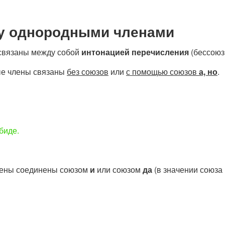
ду однородными членами
связаны между собой
интонацией перечисления
(бессоюз
ые члены связаны
без союзов
или
с помощью союзов
а, но
.
биде.
лены соединены союзом
и
или союзом
да
(в значении союза 