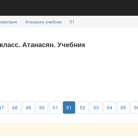
еометрия
Атанасян учебник
51
 класс. Атанасян. Учебник
47
48
49
50
51
51
52
53
54
55
5