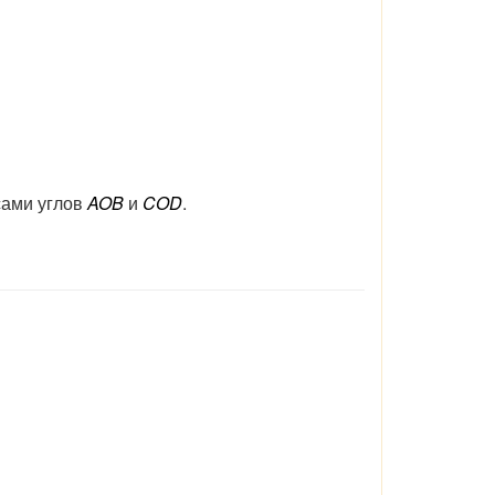
сами углов
AOB
и
COD
.