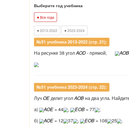
Выберите год учебника
●
Все года
●
●
2013-2022
2023-2024
№51 учебника 2013-2022 (стр. 21):
На рисунке 38 угол
AOD
- прямой,
AOB
№51 учебника 2023-2024 (стр. 22):
Луч
OE
делит угол
AOB
на два угла. Найдит
а)
AOE
= 44
,
EOB
= 77
;
б)
AOE
= 12
37
,
EOB
= 108
25
.