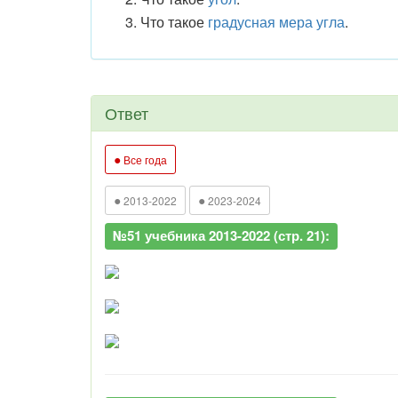
Что такое
градусная мера угла
.
Ответ
●
Все года
●
●
2013-2022
2023-2024
№51 учебника 2013-2022 (стр. 21):