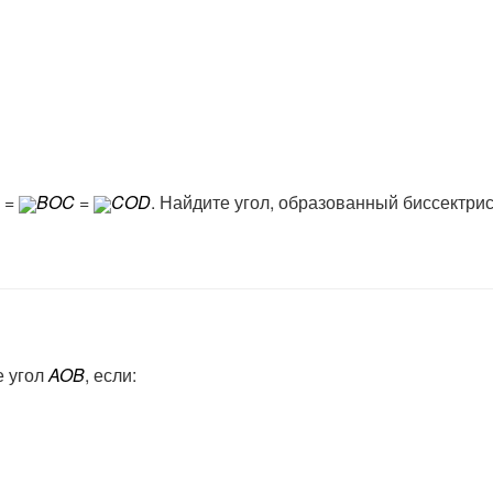
=
BOC
=
COD
. Найдите угол, образованный биссектри
е угол
AOB
, если: